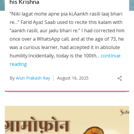
his Krishna
“Niki lagat mohe apne pia ki,Aankh rasili laaj bhari
re…” Farid Ayaz Saab used to recite this kalam with
“aankh rasili, aur jadu bhari re.” I had corrected him
once over a WhatsApp call, and at the age of 73, he
was a curious learner, had accepted it in absolute
humility.Incidentally, today is the 100th…
continue
reading
By
Arun Prakash Ray
August 16, 2025