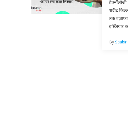
टेक्नॉलोजी 
शदीद क़िल्
तक इज़ाफ़
इख़्तियार
By
Saabir