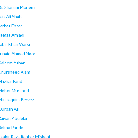
Dr. Shamim Munemi
aiz Ali Shah
Farhat Ehsas
Iltefat Amjadi
Jabir Khan Warsi
Junaid Ahmad Noor
Kaleem Athar
Khursheed Alam
Mazhar Farid
Meher Murshed
Mustaquim Pervez
Qurban Ali
Raiyan Abulolai
Rekha Pande
Saabir Raza Rahbar Misbahi