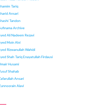
Shamim Tariq
Sharid Ansari
Shashi Tandon
Sufinama Archive
Syed Ali Nadeem Rezavi
Syed Moin Alvi
Syed Rizwanullah Wahidi
Syed Shah Tariq Enayatullah Firdausi
Umair Husami
Yusuf Shahab
Zafarullah Ansari
Zunnoorain Alavi