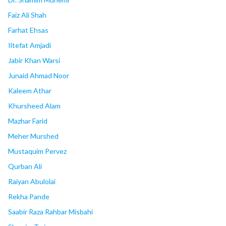
Faiz Ali Shah
Farhat Ehsas
Iltefat Amjadi
Jabir Khan Warsi
Junaid Ahmad Noor
Kaleem Athar
Khursheed Alam
Mazhar Farid
Meher Murshed
Mustaquim Pervez
Qurban Ali
Raiyan Abulolai
Rekha Pande
Saabir Raza Rahbar Misbahi