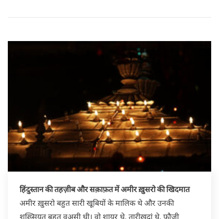
हिंदुस्तान की तहज़ीब और सक़ाफ़त में अमीर ख़ुसरो की खिदमात
अमीर ख़ुसरो बहुत सारी खूबियों के मालिक थे और उनकी
शख़्सियत बहुत वअसी थी। वो शायर थे, तारीख़दां थे, फ़ौजी