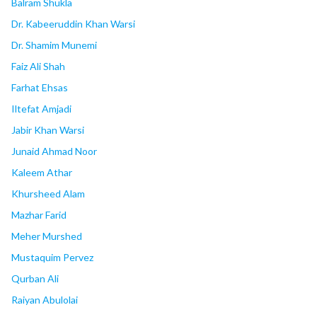
Balram Shukla
Dr. Kabeeruddin Khan Warsi
Dr. Shamim Munemi
Faiz Ali Shah
Farhat Ehsas
Iltefat Amjadi
Jabir Khan Warsi
Junaid Ahmad Noor
Kaleem Athar
Khursheed Alam
Mazhar Farid
Meher Murshed
Mustaquim Pervez
Qurban Ali
Raiyan Abulolai