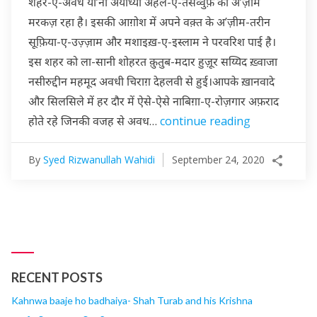
शहर-ए-अवध या’नी अयोध्या अहल-ए-तसव्वुफ़ का अ’ज़ीम
मरकज़ रहा है। इसकी आग़ोश में अपने वक़्त के अ’ज़ीम-तरीन
सूफ़िया-ए-उज़्ज़ाम और मशाइख़-ए-इस्लाम ने परवरिश पाई है।
इस शहर को ला-सानी शोहरत क़ुतुब-मदार हुज़ूर सय्यिद ख़्वाजा
नसीरुद्दीन महमूद अवधी चिराग़ देहलवी से हुई।आपके ख़ानवादे
और सिलसिले में हर दौर में ऐसे-ऐसे नाबिग़ा-ए-रोज़गार अफ़राद
होते रहे जिनकी वजह से अवध…
continue reading
By
Syed Rizwanullah Wahidi
September 24, 2020
RECENT POSTS
Kahnwa baaje ho badhaiya- Shah Turab and his Krishna