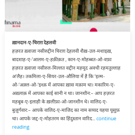
ख़ानदान-ए-चिराग़ देहलवी
हज़रत ख़्वाजा नसीरुद्दीन चिराग़ देहलवी शैख़-उल-मशाइख़,
बादशाह-ए-’आलम-ए-हक़ीक़त , कान-ए-मोहब्बत-ओ-वफ़ा
हज़रत ख़्वाजा नसीरुल-मिल्लत वद्दीन महमूद अवधी रहमतुल्लाह
अ’लैह। तकमिला-ए-सियर-उल-औलिया में है कि ’इल्म-
ओ-’अक़्ल-ओ-’इश्क़ में आपका ख़ास मक़ाम था। मकारिम-ए-
अख़्लाक़ में आपका काई सानी न था। जानशीन:– आप हज़रत
महबूब-ए-इलाही के ख़लीफ़ा-ओ-जानशीन थे। वालिद-ए-
बुज़ुर्गवार:– आपके वालिद-ए-माजिद का नाम सय्यद यहया यूसुफ़
था। आपके जद्द-ए-मोहतरम का हिंदुस्तान वारिद…
continue
reading