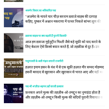
“aankh rasili, aur jadu bhari re.” I had corrected him
once over a WhatsApp call, and at the age of 73, he
was a curious learner, had accepted it in absolute
अजमेर विवाद का अविवादित पक्ष
humility.Incidentally, today is the 100th... continue
“अजमेरा के मायने चार चीज़ सरनाम ख़्वाजे साहब की दरगाह
reading
कहिए, पुष्कर में अश्नान मकराणा में पत्थर निकले सांभर लूण की
खान” -(अजमेर हिस्टोरिकल एंड डिस्क्रिपटिव किताब से ) ख़्वाजा
साहब और अजमेर का ऐसा नाता है जैसा चन्दन और पानी का है ।
अजमेर सूफ़ी संतों के लिए एक ऐसा झरना है जहाँ देश... continue
ख़्वाजा साहब पर क्या कहती हैं पुरानी किताबें?
reading
आज हम ख़्वाजा मुईनुद्दीन चिश्ती जैसे बड़े सूफ़ी को याद करने के
लिए बेशतर ऐसे क़िस्से बयान करते हैं, जो तहक़ीक़ से दूर हैं। उन
लोगों के मनाक़िब तो इस ख़ूबी पर ख़त्म हैं कि वो ख़ुदा के महबूब हैं
और हज़रत निज़ामुद्दीन औलिया के पिरान-ए-पीर हैं।
मधुमालती के अली मंझन शत्तारी राजगीरी
हज़रत इमाम हसन के वंश में से एक सूफ़ी हज़रत मीर सय्यद मोहम्मद
हसनी बग़दाद से ख़ुरासान और ख़ुरासान से भारत आए और यहीं बस
गए। आप का सिलसिला इस तरह हज़रत इमाम हसन से जा कर
मिलता है- मीर सय्यद इमाद-उद्दीन हसनी बिन ताज-उद्दीन बिन
मोहम्मद बिन अज़ीज़-उद्दीन हुसैन बिन मोहम्मद अल-क़रशी बिन
पद्म श्री अ’ज़ीज़ अहमद ख़ाँ वारसी क़व्वाल
अबू... continue reading
फ़नकार अपने मुल्क की तहज़ीब-ओ-तमद्दुन का नुमाइंदा होता है
और तहज़ीब-ओ-तमद्दुन किसी मुल्क की सदियों पुरानी रिवायात का
नाम है, अगरचे कि तरक़्क़ी-पसंद अफ़राद रिवायात से चिमटे रहने के
बजाय नई सम्तें मुत’अय्यन कर के, अपने आपको ‘अस्र-ए-हाज़िर से