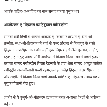
आपके वालिद-ए-माजिद का नाम सय्यद यहया यूसुफ़ था।
आपके जद्द-ए-मोहतरम का हिंदुस्तान वारिद होनाः-
सातवीं सदी हिज्री में आपके अज्दाद-ए-किराम इशा’अत-ए-दीन-ओ-
तब्लीग़, रुश्द-ओ-हिदायत की ग़र्ज़ से यज़्द (ईरान) से निशापुर के रास्ते
हिंदुस्तान तशरीफ़ लाए। और यहाँ मुख़्तलिफ़ शहरों जैसे मुल्तान, लाहौर,
देहली, होते हुए अवध या’नी अयोध्या में क़ियाम किया। सबसे पहले हज़रत
ख़्वाजा सय्यद नसीरुद्दीन चिराग़ देहलवी के दादा शैख़ सय्यद ’अब्दुल लतीफ़
रशीदुद्दीन अल-गीलानी यज़्दी रहमतुल्लाह ’अलैह हिंदुस्तान तशरीफ़ लाए,
और लाहौर में क़ियाम किया जहाँ आपके वालिद-ए-मोहतरम सय्यद यहया
यूसुफ़ गीलानी पैदा हुए।
लाहौर से ये बुज़ुर्ग-ओ-मोहतरम ख़ानदान बराह-ए-रास्त देहली से अयोध्या
पहुँचा।