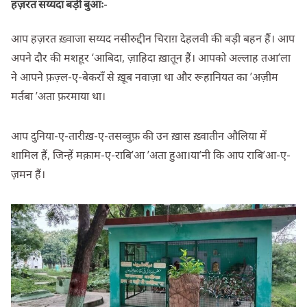
हज़रत सय्यदा बड़ी बुआः-
आप हज़रत ख़्वाजा सय्यद नसीरुद्दीन चिराग़ देहलवी की बड़ी बहन हैं। आप
अपने दौर की मशहूर ‘आबिदा, ज़ाहिदा ख़ातून हैं। आपको अल्लाह तआ’ला
ने आपने फ़ज़्ल-ए-बेकराँ से ख़ूब नवाज़ा था और रूहानियत का ’अज़ीम
मर्तबा ’अता फ़रमाया था।
आप दुनिया-ए-तारीख़-ए-तसव्वुफ़ की उन ख़ास ख़्वातीन औलिया में
शामिल हैं, जिन्हें मक़ाम-ए-राबि’आ ’अता हुआ।या’नी कि आप राबि’आ-ए-
ज़मन हैं।