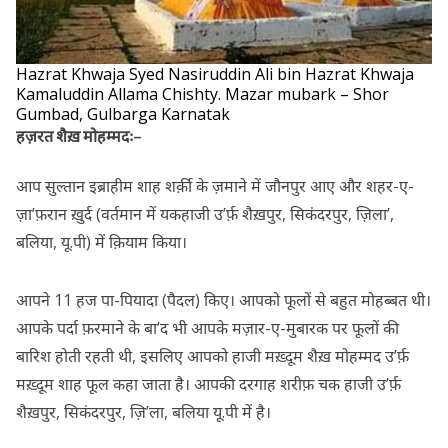
Hazrat Khwaja Syed Nasiruddin Ali bin Hazrat Khwaja
Kamaluddin Allama Chishty. Mazar mubark – Shor
Gumbad, Gulbarga Karnatak
हज़रत शैख़ मोहम्मदः
–
आप सुल्तान इब्राहीम शाह शर्क़ी के ज़माने में जौनपुर आए और शहर-ए-
ज़ा’फ़रान ख़ुर्द (वर्तमान में यकहाजी उ’र्फ़ शैख़पुर, सिकंदरपुर, ज़िला’,
बलिया, यू.पी) में क़ियाम किया।
आपने 11 हज पा-पियादा (पैदल) किए। आपको फूलों से बहुत मोहब्बत थी।
आपके पर्दा फ़रमाने के बा’द भी आपके मज़ार-ए-मुबारक पर फूलों की
बारिश होती रहती थी, इसलिए आपको हाजी मख़्दूम शैख़ मोहम्मद उ’र्फ़
मख़्दूम शाह फूल कहा जाता है। आपकी दरगाह शरीफ़ चक हाजी उ’र्फ़
शैख़पुर, सिकंदरपुर, ज़ि’ला, बलिया यू.पी में है।