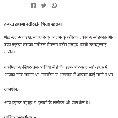
हज़रत ख़्वाजा नसीरुद्दीन चिराग़ देहलवी
शैख़-उल-मशाइख़, बादशाह-ए-’आलम-ए-हक़ीक़त , कान-ए-मोहब्बत-ओ-
वफ़ा हज़रत ख़्वाजा नसीरुल-मिल्लत वद्दीन महमूद अवधी रहमतुल्लाह
अ’लैह।
तकमिला-ए-सियर-उल-औलिया में है कि ’इल्म-ओ-’अक़्ल-ओ-’इश्क़ में
आपका ख़ास मक़ाम था। मकारिम-ए-अख़्लाक़ में आपका काई सानी न था।
जानशीन
:
–
आप हज़रत महबूब-ए-इलाही के ख़लीफ़ा-ओ-जानशीन थे।
वालिद-ए-बुज़ुर्गवार
:
–