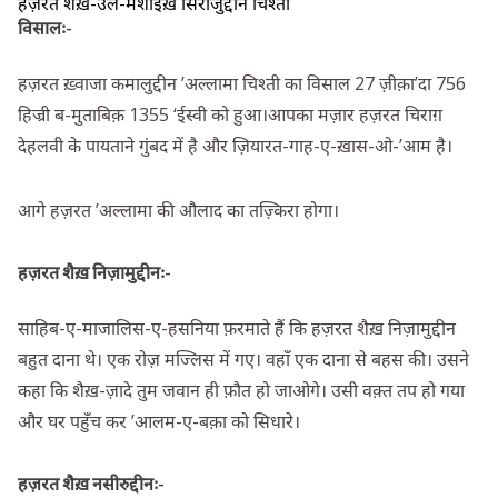
हज़रत शैख़-उल-मशाइख़ सिराजुद्दीन चिश्ती
विसालः-
हज़रत ख़्वाजा कमालुद्दीन ’अल्लामा चिश्ती का विसाल 27 ज़ीक़ा’दा 756
हिज्री ब-मुताबिक़ 1355 ‘ईस्वी को हुआ।आपका मज़ार हज़रत चिराग़
देहलवी के पायताने गुंबद में है और ज़ियारत-गाह-ए-ख़ास-ओ-’आम है।
आगे हज़रत ’अल्लामा की औलाद का तज़्किरा होगा।
हज़रत शैख़ निज़ामुद्दीनः-
साहिब-ए-माजालिस-ए-हसनिया फ़रमाते हैं कि हज़रत शैख़ निज़ामुद्दीन
बहुत दाना थे। एक रोज़ मज्लिस में गए। वहाँ एक दाना से बहस की। उसने
कहा कि शैख़-ज़ादे तुम जवान ही फ़ौत हो जाओगे। उसी वक़्त तप हो गया
और घर पहुँच कर ’आलम-ए-बक़ा को सिधारे।
हज़रत शैख़ नसीरुद्दीनः-