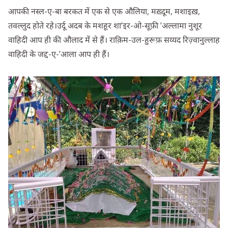
आपकी नस्ल-ए-बा बरकत में एक से एक औलिया, मख़्दूम, मशाइख़,
तवल्लुद होते रहे।उर्दू अदब के मशहूर शा’इर-ओ-सूफ़ी ’अल्लामा नुशूर
वाहिदी आप ही की औलाद में से हैं। राक़िम-उल-हुरूफ़ सय्यद रिज़्वानुल्लाह
वाहिदी के जद्द-ए-’आला आप ही हैं।