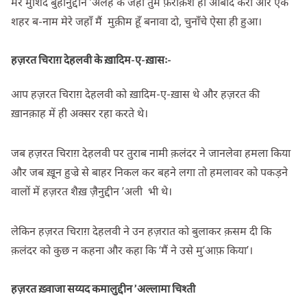
मेरे मुर्शिद बुर्हानुद्दीन ’अलैह के जहाँ तुम फ़रोक़श हो आबाद करो और एक
शहर ब-नाम मेरे जहाँ मैं मुक़ीम हूँ बनावा दो, चुनाँचे ऐसा ही हुआ।
हज़रत चिराग़ देहलवी के ख़ादिम-ए-ख़ासः-
आप हज़रत चिराग़ देहलवी को ख़ादिम-ए-ख़ास थे और हज़रत की
ख़ानक़ाह में ही अक्सर रहा करते थे।
जब हज़रत चिराग़ देहलवी पर तुराब नामी क़लंदर ने जानलेवा हमला किया
और जब ख़ून हुज्रे से बाहर निकल कर बहने लगा तो हमलावर को पकड़ने
वालों में हज़रत शैख़ ज़ैनुद्दीन ’अली भी थे।
लेकिन हज़रत चिराग़ देहलवी ने उन हज़रात को बुलाकर क़सम दी कि
क़लंदर को कुछ न कहना और कहा कि ‘मैं ने उसे मु’आफ़ किया’।
हज़रत ख़्वाजा सय्यद कमालुद्दीन ’अल्लामा चिश्ती