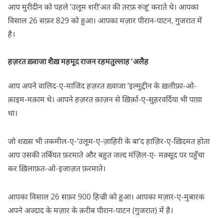
आप मुरीदीन को पहले ’उलूम शरी’अत की तरफ़ रुजू’ कराते थे। आपका
विसाल 26 सफ़र 829 को हुआ। आपका मज़ार पीरान-पाटन, गुजरात में
है।
हज़रत ख़्वाजा शैख़ महमूद राजन रहमतुल्लाह ’अलैह
आप अपने वालिद-ए-माजिद हज़रत ख़्वाजा ’इल्मुद्दीन के ख़लीफ़ा-ओ-
क़ाइम-मक़ाम थे। आपने हज़रत क़ाज़न से ख़िर्क़ा-ए-सुहरवर्दिया भी पाय़ा
था।
जो शख़्स भी तकमील-ए-’उलूम-ए-ज़ाहिरी के बा’द हाज़िर-ए-ख़िदमत होता
आप उसकी तर्बियत फ़रमाते और बहुत जल्द मंज़िल-ए- मक़्सूद पर पहुँचा
कर ख़िलाफ़त-ओ-इजाज़त फ़रमाते।
आपका विसाल 26 सफ़र 900 हिज्री को हुआ। आपका मज़ार-ए-मुबारक
अपने अज्दाद के मज़ार के क़रीब पीरान-पाटन (गुजरात) में है।