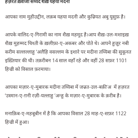
हज़रत ख़्वाजा सय्यद शैख़ यहया मदनी
आपका नाम मुहीउद्दीन, लक़ब यहया मदनी और कुन्नियत अबू यूसुफ़ है।
आपके वालिद-ए-गिरामी का नाम शैख़ महमूद है।आप शैख़-उल-मशाइख़
शैख़ मुहम्मद चिश्ती के ख़लीफ़ा-ए-अकबर और पोते थे। आपने हुज़ूर नबी
करीम सल्लल्लाहु ’अलैहि वसल्लम के इशारे पर मदीना तय्यिबा की सुकूनत
इख़्तियार की थी। तक़रीबन 14 साल वहाँ रहे और वहीं 28 सफ़र 1101
हिज्री को विसाल फ़रमाया।
आपका मज़ार-ए-मुबारक मदीना तय्यिबा में जन्नत-उल-बक़ी’अ में हज़रत
’उस्मान-ए-ग़नी रज़ी-यल्लाहु ’अन्हु के मज़ार-ए-मुबारक के क़रीब है।
मनाक़िब-ए-महबूबीन में है कि आपका विसाल 28 माह-ए-सफ़र 1122
हिज्री में हुआ।