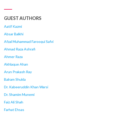
हम-आहंग करने में अपनी बक़ा महसूस करते हैं और ज़माना भी
उनकी हौसला-अफ़ज़ाई करता है, लेकिन... continue reading
GUEST AUTHORS
Aatif Kazmi
Absar Balkhi
Afzal Muhammad Farooqui Safvi
Ahmad Raza Ashrafi
Ahmer Raza
Akhlaque Ahan
Arun Prakash Ray
Balram Shukla
Dr. Kabeeruddin Khan Warsi
Dr. Shamim Munemi
Faiz Ali Shah
Farhat Ehsas