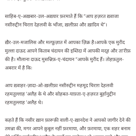
साहिब-ए-अख़बार-उल-अख़्यार फ़रमाते हैं कि “आप हज़रत ख़्वाजा
नसीरुद्दीन चिराग़ देहलवी के भाँजा, ख़लीफ़ा और ख़ादिम थे”।
ख़ैर-उल-मजालिस और मल्फ़ूज़ात में आपका ज़िक्र है।आपके एक मुरीद
मुल्ला दाऊद आपने किताब चंदायन की इब्तिदा में आपकी मद्ह और ता’रीफ़
की है। मौलाना दाऊद मुसन्निफ़-ए-चंदायन “आपके मुरीद हैं। तोहफ़तुल-
अबरार में है किः
आप ख़्वाहर-ज़ादा-ओ-ख़लीफ़ा नसीरुद्दीन महमूद चिराग़ देहलवी
रहमतुल्लाह ’अलैह के थे और सोहबत-याफ़्ता-ए-हज़रत बुर्हानुद्दीन
रहमतुल्लाह ’अलैह थे।
कहते हैं कि नसीर ख़ान फ़ारूक़ी वाली-ए-ख़ानदेश ने आपको जागीर देने की
तमन्ना की, मगर आपने क़ुबूल नहीं फ़रमाया, और फ़रमाया, एक शहर बनाम