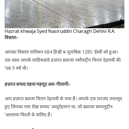
Hazrat khwaja Syed Nasiruddin Charagh Dehlvi R.A.
विसालः-
आपका विसाल ग़ालिबन 684 हिज्री ब-मुताबिक़ 1285 ’ईस्वी को हुआ।
उस वक़्त आपके साहिबज़ादे हज़रत ख़्वाजा नसीरुद्दीन चिराग़ देहलवी की
’उम्र 9 वर्ष थी।
हज़रत सय्यद यहया महमूद अल-गीलानीः-
आप हज़रत ख़्वजा चिराग़ देहलवी के चचा हैं। आपके एक फ़रज़ंद तवल्लुद
हुए जिनका नाम शैख़ सय्यद ’अब्दुर्रहमान था, जो ख़्वाजा कमालुद्दीन
’अल्लामा चिश्ती के वालिद हैं।