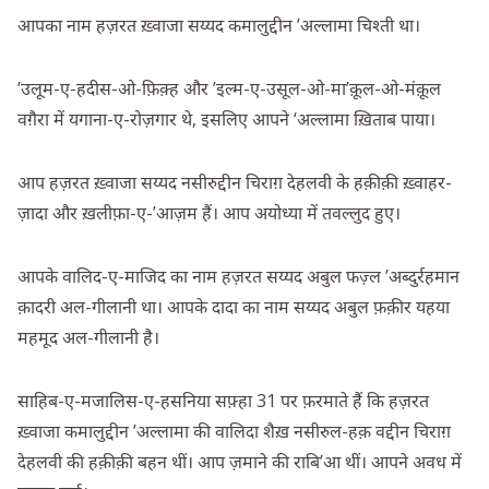
आपका नाम हज़रत ख़्वाजा सय्यद कमालुद्दीन ’अल्लामा चिश्ती था।
’उलूम-ए-हदीस-ओ-फ़िक़्ह और ’इल्म-ए-उसूल-ओ-मा’क़ूल-ओ-मंक़ूल
वग़ैरा में यगाना-ए-रोज़गार थे, इसलिए आपने ‘अल्लामा ख़िताब पाया।
आप हज़रत ख़्वाजा सय्यद नसीरुद्दीन चिराग़ देहलवी के हक़ीक़ी ख़्वाहर-
ज़ादा और ख़लीफ़ा-ए-’आज़म हैं। आप अयोध्या में तवल्लुद हुए।
आपके वालिद-ए-माजिद का नाम हज़रत सय्यद अबुल फज़्ल ’अब्दुर्रहमान
क़ादरी अल-गीलानी था। आपके दादा का नाम सय्यद अबुल फ़क़ीर यहया
महमूद अल-गीलानी है।
साहिब-ए-मजालिस-ए-हसनिया सफ़्हा 31 पर फ़रमाते हैं कि हज़रत
ख़्वाजा कमालुद्दीन ’अल्लामा की वालिदा शैख़ नसीरुल-हक़ वद्दीन चिराग़
देहलवी की हक़ीक़ी बहन थीं। आप ज़माने की राबि’आ थीं। आपने अवध में