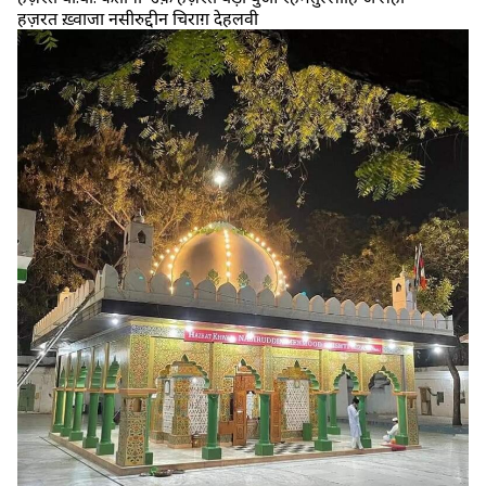
हज़रत ख़्वाजा नसीरुद्दीन चिराग़ देहलवी