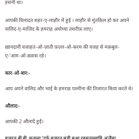
हसनी था।
आपकी विलादत शहर-ए-लाहौर में हुई । लाहौर से मुंतक़िल हो कर अपने
वालिद-ए-माजिद के हमराह अयोध्या तशरीफ़ लाए।
ख़ानदानी वजाहत-ओ-ज़ाती फ़ज़्ल-ओ-करम की वजह से मक़बूल-
ए-’आम-ओ-ख़्वास रहे।
कार-ओ-बारः-
आप अपने वालिद और भाई के हमराह पश्मीना की तिजारत किया करते थे।
औलादः-
आपकी 2 औलादें हुईं।
हज़रत बी.बी. कताना ’उर्फ़ हज़रत बड़ी बुआ रहमतुल्लाहि अ’लैहा