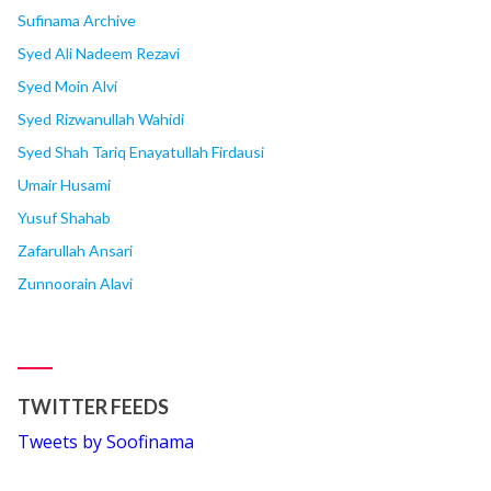
Sufinama Archive
Syed Ali Nadeem Rezavi
Syed Moin Alvi
Syed Rizwanullah Wahidi
Syed Shah Tariq Enayatullah Firdausi
Umair Husami
Yusuf Shahab
Zafarullah Ansari
Zunnoorain Alavi
TWITTER FEEDS
Tweets by Soofinama