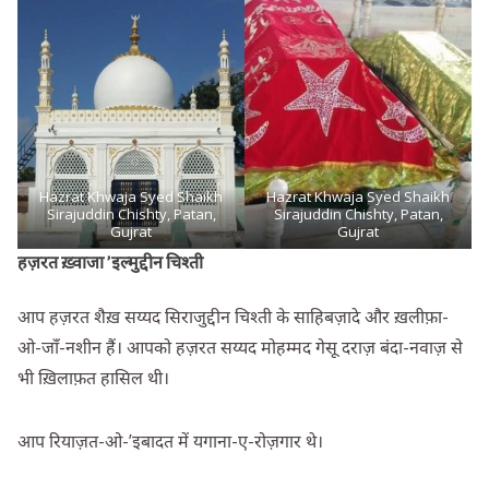
Hazrat Khwaja Syed Shaikh
Hazrat Khwaja Syed Shaikh
Sirajuddin Chishty, Patan,
Sirajuddin Chishty, Patan,
Gujrat
Gujrat
हज़रत ख़्वाजा ’इल्मुद्दीन चिश्ती
आप हज़रत शैख़ सय्यद सिराजुद्दीन चिश्ती के साहिबज़ादे और ख़लीफ़ा-
ओ-जाँ-नशीन हैं। आपको हज़रत सय्यद मोहम्मद गेसू दराज़ बंदा-नवाज़ से
भी ख़िलाफ़त हासिल थी।
आप रियाज़त-ओ-’इबादत में यगाना-ए-रोज़गार थे।