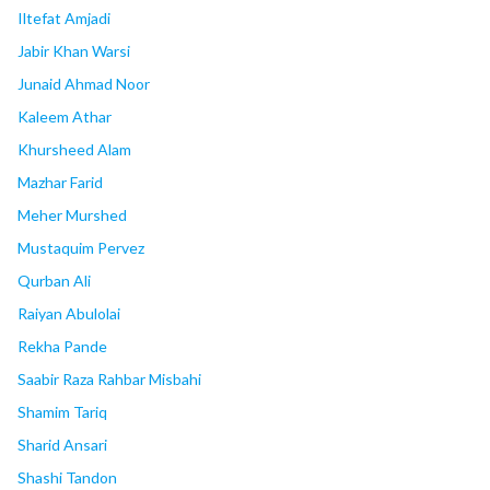
Iltefat Amjadi
Jabir Khan Warsi
Junaid Ahmad Noor
Kaleem Athar
Khursheed Alam
Mazhar Farid
Meher Murshed
Mustaquim Pervez
Qurban Ali
Raiyan Abulolai
Rekha Pande
Saabir Raza Rahbar Misbahi
Shamim Tariq
Sharid Ansari
Shashi Tandon