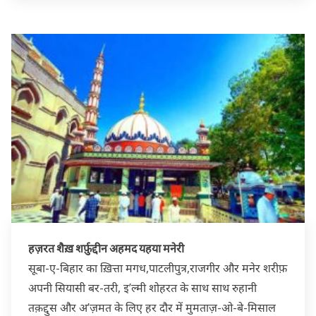
हज़रत शैख़ शर्फ़ुद्दीन अहमद यहया मनेरी
सूबा-ए-बिहार का ख़ित्ता मगध,पाटलीपुत्र,राजगीर और मनेर शरीफ़
अपनी सियासी बर-तरी, इ’ल्मी शोहरत के साथ साथ रुहानी
तक़द्दुस और अ’ज़मत के लिए हर दौर में मुमताज़-ओ-बे-मिसाल