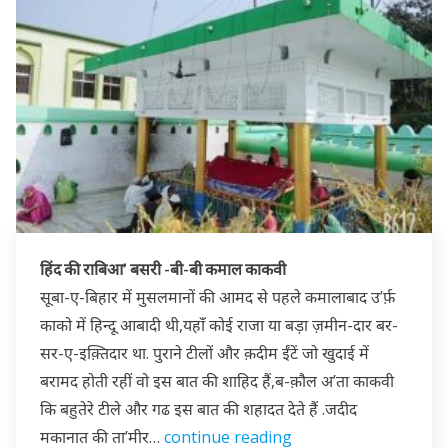
हिंद की राबिआ’ बसरी -बी-बी कमाल काकवी
सूबा-ए-बिहार में मुसलमानों की आमद से पहले कमालाबाद उ’र्फ़
काको में हिन्दू आबादी थी,यहाँ कोई राजा या बड़ा ज़मीन-दार बर-
सर-ए-इक़्तिदार था. पुराने टीलों और क़दीम ईंटें जो खुदाई में
बरामद होती रहीं वो इस बात की शाहिद हैं,ब-क़ौल अ’ता काकवी
कि बहुतेरे टीले और गढ इस बात की शहादत देते हैं .जदीद
मकानात की ता’मीर…
continue reading