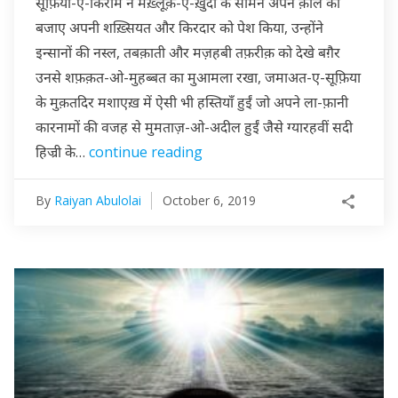
सूफ़िया-ए-किराम ने मख़्लूक़-ए-ख़ुदा के सामने अपने क़ौल की
बजाए अपनी शख़्सियत और किरदार को पेश किया, उन्होंने
इन्सानों की नस्ल, तबक़ाती और मज़हबी तफ़रीक़ को देखे बग़ैर
उनसे शफ़क़त-ओ-मुहब्बत का मुआमला रखा, जमाअत-ए-सूफ़िया
के मुक़तदिर मशाएख़ में ऐसी भी हस्तियाँ हुईं जो अपने ला-फ़ानी
कारनामों की वजह से मुमताज़-ओ-अदील हुईं जैसे ग्यारहवीं सदी
हिज्री के…
continue reading
By
Raiyan Abulolai
October 6, 2019