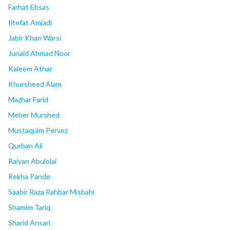
Farhat Ehsas
Iltefat Amjadi
Jabir Khan Warsi
Junaid Ahmad Noor
Kaleem Athar
Khursheed Alam
Mazhar Farid
Meher Murshed
Mustaquim Pervez
Qurban Ali
Raiyan Abulolai
Rekha Pande
Saabir Raza Rahbar Misbahi
Shamim Tariq
Sharid Ansari