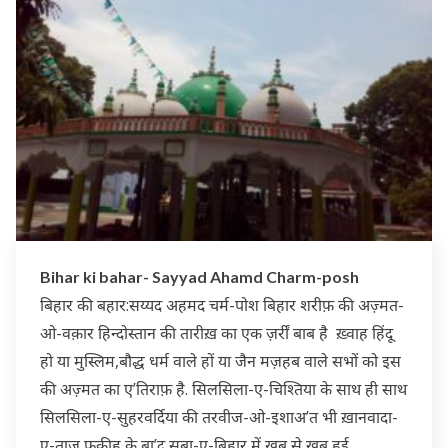
Bihar ki bahar- Sayyad Ahamd Charm-posh
बिहार की बहार:सय्यद अहमद चर्म-पोश बिहार शरीफ़ की अज़्मत-
ओ-वक़ार हिन्दोस्तान की तारीख़ का एक ज़र्रीं बाब है ख़्वाह हिंदू
हो या मुस्लिम,बौद्ध धर्म वाले हों या जैन मज़हब वाले सभों को इस
की अज़्मत का ए’तिराफ़ है. सिलसिला-ए-चिश्तिया के साथ ही साथ
सिलसिला-ए-सुहरवर्दिया की तरवीज-ओ-इशाअ’त भी ख़ानवादा-
ए-ताज फ़क़ीह के बा’द सूबा-ए-बिहार में ख़ूब से ख़ूब हुई…