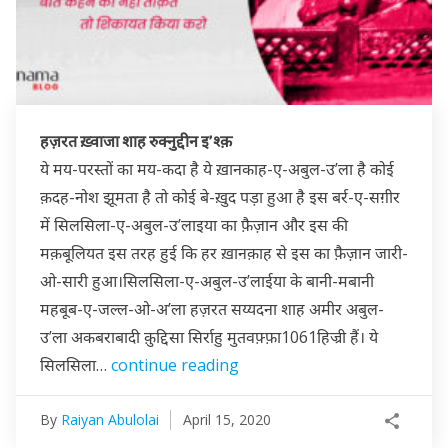
हज़रत ख़्वाजा शाह रुक्नुद्दीन इ’श्क़
ये मय-परस्तों का मय-कदा है ये ख़ानकाह-ए-अबुल-उ’ला है कोई
क़दह-नोश झूमता है तो कोई बे-ख़ुद पड़ा हुआ है इस बर्र-ए-सग़ीर
में सिलसिला-ए-अबुल-उ’लाइया का फ़ैज़ान और इस की
मक़बूलियत इस तरह हुई कि हर ख़ानक़ाह से इस का फ़ैज़ान जारी-
ओ-सारी हुआ।सिलसिला-ए-अबुल-उ’लाईया के बानी-मबानी
महबूब-ए-जल्ल-ओ-अ’ला हज़रत सय्यदना शाह अमीर अबुल-
उ’ला अकबराबादी क़ुद्दिसा सिर्राहु मुतवफ़्फ़ा1061हिज्री हैं। ये
सिलसिला…
continue reading
By
Raiyan Abulolai
April 15, 2020