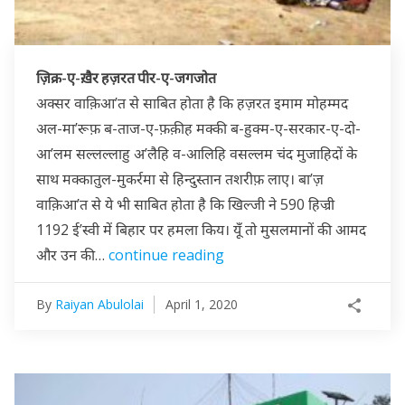
ज़िक्र-ए-ख़ैर हज़रत पीर-ए-जगजोत
अक्सर वाक़िआ’त से साबित होता है कि हज़रत इमाम मोहम्मद
अल-मा’रूफ़ ब-ताज-ए-फ़क़ीह मक्की ब-हुक्म-ए-सरकार-ए-दो-
आ’लम सल्लल्लाहु अ’लैहि व-आलिहि वसल्लम चंद मुजाहिदों के
साथ मक्कातुल-मुकर्रमा से हिन्दुस्तान तशरीफ़ लाए। बा’ज़
वाक़िआ’त से ये भी साबित होता है कि खिल्जी ने 590 हिज्री
1192 ई’स्वी में बिहार पर हमला किय। यूँ तो मुसलमानों की आमद
और उन की…
continue reading
By
Raiyan Abulolai
April 1, 2020