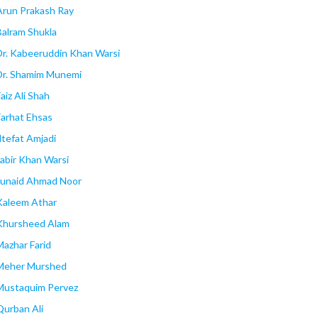
Arun Prakash Ray
Balram Shukla
Dr. Kabeeruddin Khan Warsi
Dr. Shamim Munemi
aiz Ali Shah
Farhat Ehsas
Iltefat Amjadi
Jabir Khan Warsi
Junaid Ahmad Noor
Kaleem Athar
Khursheed Alam
Mazhar Farid
Meher Murshed
Mustaquim Pervez
Qurban Ali