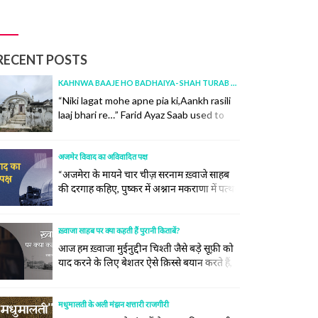
RECENT POSTS
KAHNWA BAAJE HO BADHAIYA- SHAH TURAB AND HIS KRISHNA
“Niki lagat mohe apne pia ki,Aankh rasili
laaj bhari re…” Farid Ayaz Saab used to
recite this kalam with “aankh rasili, aur
jadu bhari re.” I had corrected him once
over a WhatsApp call, and at the age of
अजमेर विवाद का अविवादित पक्ष
73, he was a curious learner, had
“अजमेरा के मायने चार चीज़ सरनाम ख़्वाजे साहब
accepted it in absolute
की दरगाह कहिए, पुष्कर में अश्नान मकराणा में पत्थर
humility.Incidentally, today is the 100th...
निकले सांभर लूण की खान” -(अजमेर हिस्टोरिकल
continue reading
एंड डिस्क्रिपटिव किताब से ) ख़्वाजा साहब और
अजमेर का ऐसा नाता है जैसा चन्दन और पानी का है
ख़्वाजा साहब पर क्या कहती हैं पुरानी किताबें?
। अजमेर सूफ़ी संतों के लिए एक ऐसा झरना है जहाँ
आज हम ख़्वाजा मुईनुद्दीन चिश्ती जैसे बड़े सूफ़ी को
देश... continue reading
याद करने के लिए बेशतर ऐसे क़िस्से बयान करते हैं,
जो तहक़ीक़ से दूर हैं। उन लोगों के मनाक़िब तो इस
ख़ूबी पर ख़त्म हैं कि वो ख़ुदा के महबूब हैं और हज़रत
निज़ामुद्दीन औलिया के पिरान-ए-पीर हैं।
मधुमालती के अली मंझन शत्तारी राजगीरी