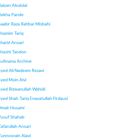
Raiyan Abulolai
Rekha Pande
Saabir Raza Rahbar Misbahi
Shamim Tariq
Sharid Ansari
Shashi Tandon
Sufinama Archive
Syed Ali Nadeem Rezavi
Syed Moin Alvi
Syed Rizwanullah Wahidi
Syed Shah Tariq Enayatullah Firdausi
Umair Husami
Yusuf Shahab
Zafarullah Ansari
Zunnoorain Alavi