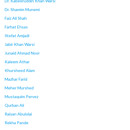
Dr. Kabeeruddin Khan Warsi
Dr. Shamim Munemi
Faiz Ali Shah
Farhat Ehsas
Iltefat Amjadi
Jabir Khan Warsi
Junaid Ahmad Noor
Kaleem Athar
Khursheed Alam
Mazhar Farid
Meher Murshed
Mustaquim Pervez
Qurban Ali
Raiyan Abulolai
Rekha Pande