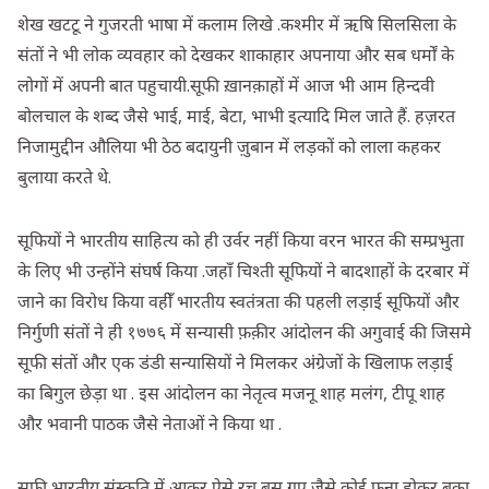
शेख खटटू ने गुजरती भाषा में कलाम लिखे .कश्मीर में ऋषि सिलसिला के
संतों ने भी लोक व्यवहार को देखकर शाकाहार अपनाया और सब धर्मों के
लोगों में अपनी बात पहुचायी.सूफी ख़ानक़ाहों में आज भी आम हिन्दवी
बोलचाल के शब्द जैसे भाई, माई, बेटा, भाभी इत्यादि मिल जाते हैं. हज़रत
निजामुद्दीन औलिया भी ठेठ बदायुनी ज़ुबान में लड़कों को लाला कहकर
बुलाया करते थे.
सूफियों ने भारतीय साहित्य को ही उर्वर नहीं किया वरन भारत की सम्प्रभुता
के लिए भी उन्होंने संघर्ष किया .जहाँ चिश्ती सूफियों ने बादशाहों के दरबार में
जाने का विरोध किया वहीँ भारतीय स्वतंत्रता की पहली लड़ाई सूफियों और
निर्गुणी संतों ने ही १७७६ में सन्यासी फ़क़ीर आंदोलन की अगुवाई की जिसमे
सूफी संतों और एक डंडी सन्यासियों ने मिलकर अंग्रेजों के खिलाफ लड़ाई
का बिगुल छेड़ा था . इस आंदोलन का नेतृत्व मजनू शाह मलंग, टीपू शाह
और भवानी पाठक जैसे नेताओं ने किया था .
सूफी भारतीय संस्कृति में आकर ऐसे रच बस गए जैसे कोई फ़ना होकर बक़ा