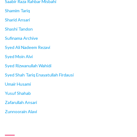
Saabir Raza Rahbar Misbahi
Shamim Tariq
Sharid Ansari
Shashi Tandon
Sufinama Archive
Syed Ali Nadeem Rezavi
Syed Moin Alvi
Syed Rizwanullah Wahidi
Syed Shah Tariq Enayatullah Firdausi
Umair Husami
Yusuf Shahab
Zafarullah Ansari
Zunnoorain Alavi