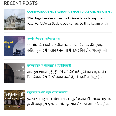
RECENT POSTS
KAHNWA BAAJE HO BADHAIYA- SHAH TURAB AND HIS KRISHNA
“Niki lagat mohe apne pia ki,Aankh rasili laaj bhari
re…” Farid Ayaz Saab used to recite this kalam with
“aankh rasili, aur jadu bhari re.” I had corrected him
once over a WhatsApp call, and at the age of 73, he
was a curious learner, had accepted it in absolute
अजमेर विवाद का अविवादित पक्ष
humility.Incidentally, today is the 100th... continue
“अजमेरा के मायने चार चीज़ सरनाम ख़्वाजे साहब की दरगाह
reading
कहिए, पुष्कर में अश्नान मकराणा में पत्थर निकले सांभर लूण की
खान” -(अजमेर हिस्टोरिकल एंड डिस्क्रिपटिव किताब से ) ख़्वाजा
साहब और अजमेर का ऐसा नाता है जैसा चन्दन और पानी का है ।
अजमेर सूफ़ी संतों के लिए एक ऐसा झरना है जहाँ देश... continue
ख़्वाजा साहब पर क्या कहती हैं पुरानी किताबें?
reading
आज हम ख़्वाजा मुईनुद्दीन चिश्ती जैसे बड़े सूफ़ी को याद करने के
लिए बेशतर ऐसे क़िस्से बयान करते हैं, जो तहक़ीक़ से दूर हैं। उन
लोगों के मनाक़िब तो इस ख़ूबी पर ख़त्म हैं कि वो ख़ुदा के महबूब हैं
और हज़रत निज़ामुद्दीन औलिया के पिरान-ए-पीर हैं।
मधुमालती के अली मंझन शत्तारी राजगीरी
हज़रत इमाम हसन के वंश में से एक सूफ़ी हज़रत मीर सय्यद मोहम्मद
हसनी बग़दाद से ख़ुरासान और ख़ुरासान से भारत आए और यहीं बस
गए। आप का सिलसिला इस तरह हज़रत इमाम हसन से जा कर
मिलता है- मीर सय्यद इमाद-उद्दीन हसनी बिन ताज-उद्दीन बिन