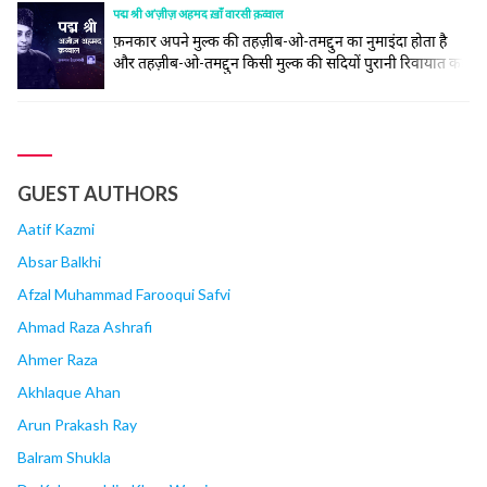
मोहम्मद बिन अज़ीज़-उद्दीन हुसैन बिन मोहम्मद अल-क़रशी बिन
पद्म श्री अ’ज़ीज़ अहमद ख़ाँ वारसी क़व्वाल
अबू... continue reading
फ़नकार अपने मुल्क की तहज़ीब-ओ-तमद्दुन का नुमाइंदा होता है
और तहज़ीब-ओ-तमद्दुन किसी मुल्क की सदियों पुरानी रिवायात का
नाम है, अगरचे कि तरक़्क़ी-पसंद अफ़राद रिवायात से चिमटे रहने के
बजाय नई सम्तें मुत’अय्यन कर के, अपने आपको ‘अस्र-ए-हाज़िर से
हम-आहंग करने में अपनी बक़ा महसूस करते हैं और ज़माना भी
उनकी हौसला-अफ़ज़ाई करता है, लेकिन... continue reading
GUEST AUTHORS
Aatif Kazmi
Absar Balkhi
Afzal Muhammad Farooqui Safvi
Ahmad Raza Ashrafi
Ahmer Raza
Akhlaque Ahan
Arun Prakash Ray
Balram Shukla